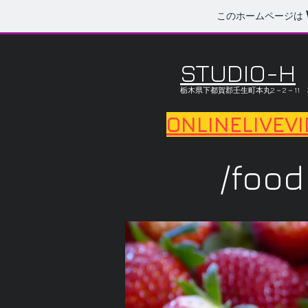
このホームページは
STUDIO-H
​栃木県下都賀郡壬生町本丸2－2－11
ONLINE
LIVEV
/food