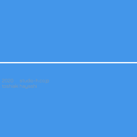
2020 studio-h.co.jp
toshiaki hayashi