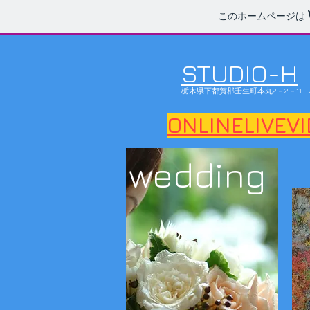
このホームページは
STUDIO-H
​栃木県下都賀郡壬生町本丸2－2－11
ONLINE
LIVEV
wedding